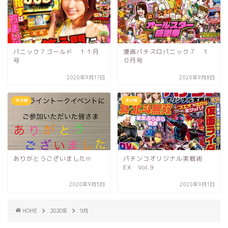
パニック７ゴールド １１月
漫画パチスロパニック７ １
号
０月号
2020年9月17日
2020年9月8日
未分類
未分類
ありがとうございました!!!
パチンコオリジナル実戦術
EX Vol.9
2020年9月5日
2020年9月1日
HOME
2020年
9月