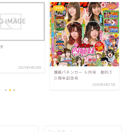
未分類
未
す
別
9
2025年4月24日
漫画パチンカー ６月号 創刊３
０周年記念号
2020年4月27日