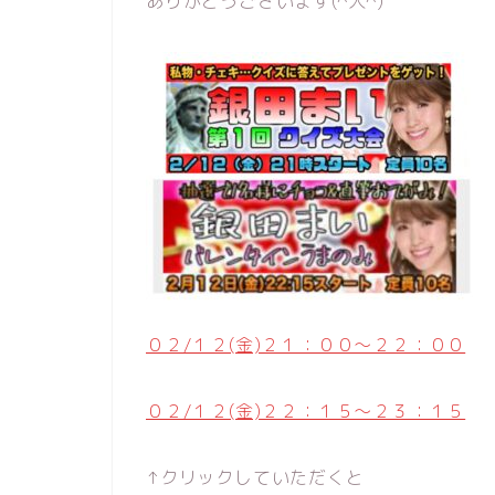
ありがとうございます(^人^)
０２/１２(金)２１：００〜２２：００
０２/１２(金)２２：１５〜２３：１５
↑クリックしていただくと