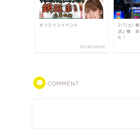
ル実戦術
オンラインイベント
2/7(土)
店』様 あ
た！
2022年3月30日
2021年12月14日
COMMENT