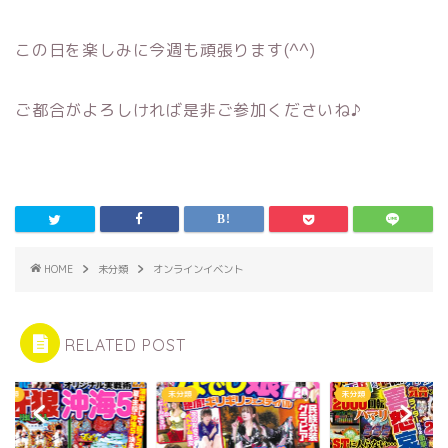
この日を楽しみに今週も頑張ります(^^)
ご都合がよろしければ是非ご参加くださいね♪
HOME
未分類
オンラインイベント
RELATED POST
類
未分類
未分類