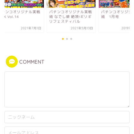
チンコオリジナル実戦
パチンコオリジナル実戦
パチンコオリジナル
 Vol.14
術 なでし娘 絶頂!ギリギ
術 1月号
リフェスティバル
2021年7月1日
2021年5月13日
2019年11
COMMENT