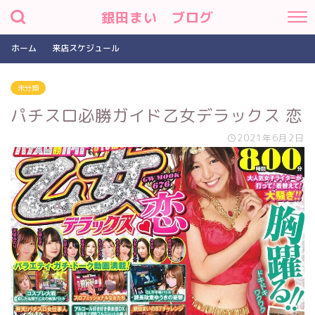
銀田まい ブログ
ホーム
来店スケジュール
未分類
パチスロ必勝ガイド乙女デラックス 恋
2021年6月2日