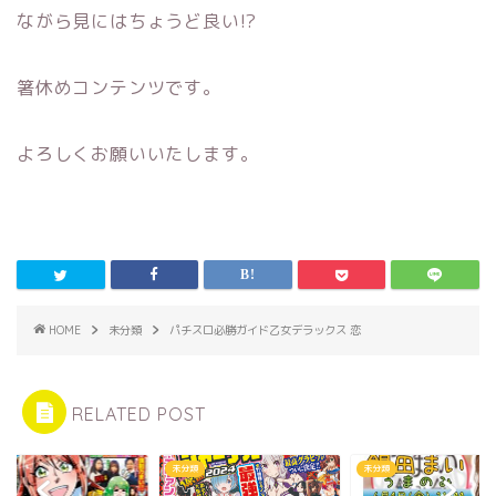
ながら見にはちょうど良い!?
箸休めコンテンツです。
よろしくお願いいたします。
HOME
未分類
パチスロ必勝ガイド乙女デラックス 恋
RELATED POST
類
未分類
未分類