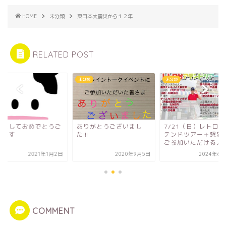
HOME
未分類
東日本大震災から１２年
RELATED POST
類
未分類
未分類
けましておめでとうご
ありがとうございまし
7/21（日）レトロ
います
た!!!
テンドツアー＋懇
ご参加いただける方を.
2021年1月2日
2020年9月5日
2024年6月
COMMENT