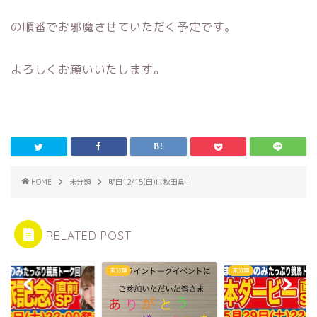
の順番でお邪魔させていただく予定です。
よろしくお願いいたします。
HOME
未分類
明日12/15(日)は秋田県！
RELATED POST
類
未分類
未分類