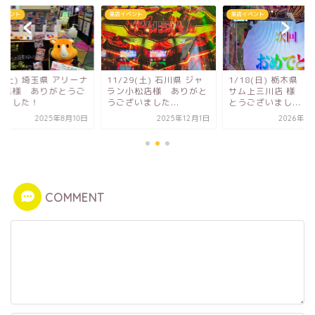
イベント
来店イベント
来店イベント
9(土) 埼玉県 アリーナ
11/29(土) 石川県 ジャ
1/18(日) 栃木県 
槻店様 ありがとうご
ラン小松店様 ありがと
サム上三川店 様 あ
いました！
うございました...
とうございまし...
2025年8月10日
2025年12月1日
2026年1
COMMENT