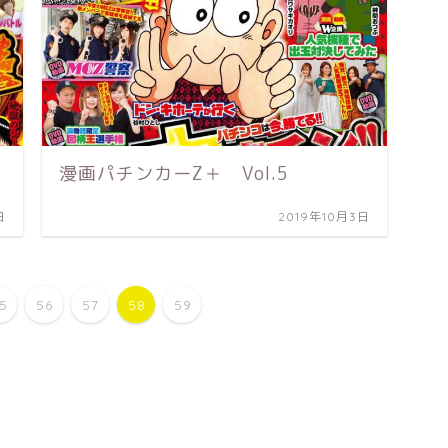
漫画パチンカーZ＋ Vol.5
日
2019年10月3日
5
56
57
58
59