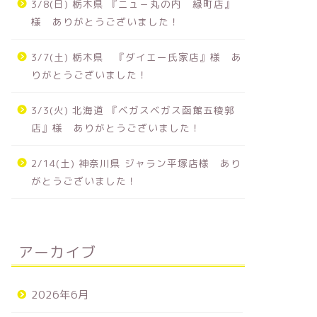
3/8(日) 栃木県 『ニュ－丸の内 緑町店』
様 ありがとうございました！
3/3(火) 北海道 『ベガスベガス函館
2/8(日
来店イベント
来店イベント
五稜郭店』様 ありがとうございま
木本店』
3/7(土) 栃木県 『ダイエー氏家店』様 あ
した！
た！
りがとうございました！
2026年4月30日
3/3(火) 北海道 『ベガスベガス函館五稜郭
店』様 ありがとうございました！
1/18(日) 栃木県 イクサム上三川
1/17(
来店イベント
来店イベント
2/14(土) 神奈川県 ジャラン平塚店様 あり
店 様 ありがとうございました！
町店様 
がとうございました！
2026年1月21日
12/21(日) 栃木県『ダイエー氏家
12/20
来店イベント
来店イベント
アーカイブ
店』様 ありがとうございました！
1000
ました！
2026年6月
2025年12月25日