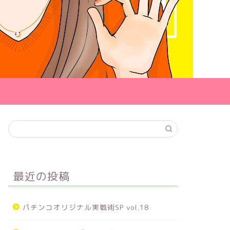
最近の投稿
3/8(日) 栃木県 『ニュ－丸の内 緑
3/7(
来店イベント
来店イベント
町店』様 ありがとうございまし
店』様 
た！
パチンコオリジナル実戦術SP vol.18
2026年4月30日