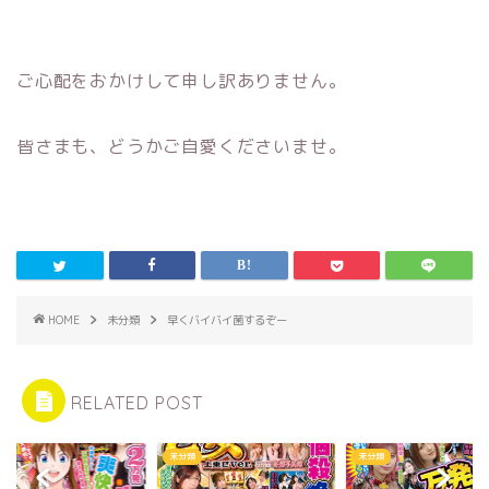
ご心配をおかけして申し訳ありません。
皆さまも、どうかご自愛くださいませ。
HOME
未分類
早くバイバイ菌するぞー
RELATED POST
類
未分類
未分類