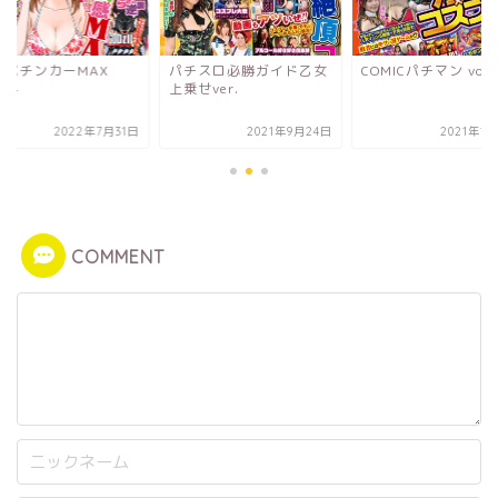
画パチンカーMAX
パチスロ必勝ガイド乙女
COMICパチマン vol.
.24
上乗せver.
2022年7月31日
2021年9月24日
2021年1
COMMENT