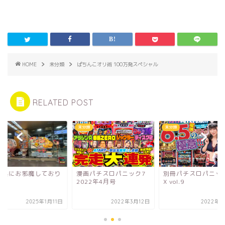
HOME
未分類
ぱちんこオリ術 100万発スペシャル
RELATED POST
類
未分類
未分類
森県にお邪魔しており
漫画パチスロパニック7
別冊パチスロパニッ
す
2022年4月号
X vol.9
2025年1月11日
2022年3月12日
2022年9