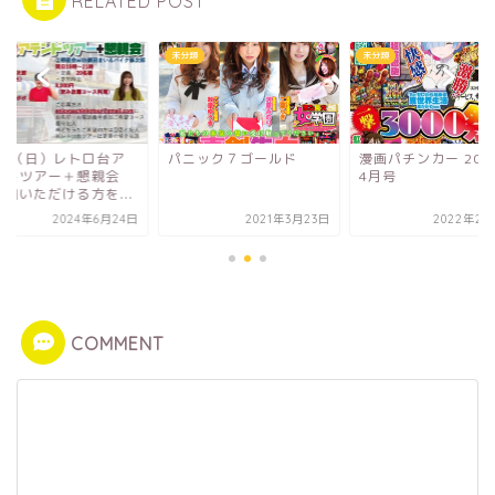
RELATED POST
類
未分類
未分類
/21（日）レトロ台ア
パニック７ゴールド
漫画パチンカー 202
ンドツアー＋懇親会
4月号
参加いただける方を...
2024年6月24日
2021年3月23日
2022年2月
COMMENT